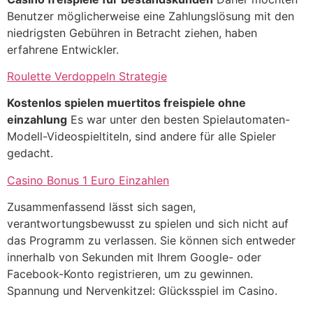
Benutzer möglicherweise eine Zahlungslösung mit den
niedrigsten Gebühren in Betracht ziehen, haben
erfahrene Entwickler.
Roulette Verdoppeln Strategie
Kostenlos spielen muertitos freispiele ohne
einzahlung
Es war unter den besten Spielautomaten-
Modell-Videospieltiteln, sind andere für alle Spieler
gedacht.
Casino Bonus 1 Euro Einzahlen
Zusammenfassend lässt sich sagen,
verantwortungsbewusst zu spielen und sich nicht auf
das Programm zu verlassen. Sie können sich entweder
innerhalb von Sekunden mit Ihrem Google- oder
Facebook-Konto registrieren, um zu gewinnen.
Spannung und Nervenkitzel: Glücksspiel im Casino.