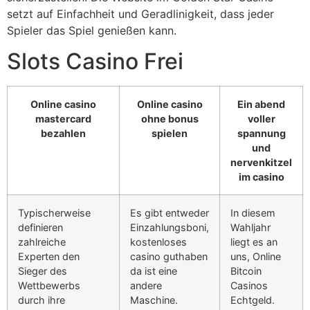
setzt auf Einfachheit und Geradlinigkeit, dass jeder
Spieler das Spiel genießen kann.
Slots Casino Frei
Online casino
Online casino
Ein abend
mastercard
ohne bonus
voller
bezahlen
spielen
spannung
und
nervenkitzel
im casino
Typischerweise
Es gibt entweder
In diesem
definieren
Einzahlungsboni,
Wahljahr
zahlreiche
kostenloses
liegt es an
Experten den
casino guthaben
uns, Online
Sieger des
da ist eine
Bitcoin
Wettbewerbs
andere
Casinos
durch ihre
Maschine.
Echtgeld.