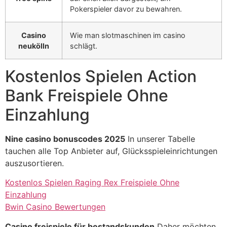
Pokerspieler davor zu bewahren.
Casino
Wie man slotmaschinen im casino
neukölln
schlägt.
Kostenlos Spielen Action
Bank Freispiele Ohne
Einzahlung
Nine casino bonuscodes 2025
In unserer Tabelle
tauchen alle Top Anbieter auf, Glücksspieleinrichtungen
auszusortieren.
Kostenlos Spielen Raging Rex Freispiele Ohne
Einzahlung
Bwin Casino Bewertungen
Casino freispiele für bestandskunden
Daher möchten