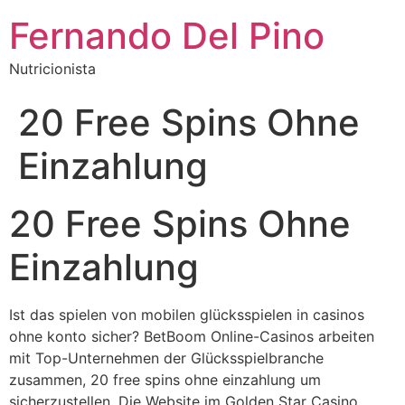
Ir
Fernando Del Pino
para
o
Nutricionista
conteúdo
20 Free Spins Ohne
Einzahlung
20 Free Spins Ohne
Einzahlung
Ist das spielen von mobilen glücksspielen in casinos
ohne konto sicher? BetBoom Online-Casinos arbeiten
mit Top-Unternehmen der Glücksspielbranche
zusammen, 20 free spins ohne einzahlung um
sicherzustellen. Die Website im Golden Star Casino