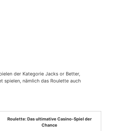
pielen der Kategorie Jacks or Better,
t spielen, nämlich das Roulette auch
Roulette: Das ultimative Casino-Spiel der
Chance