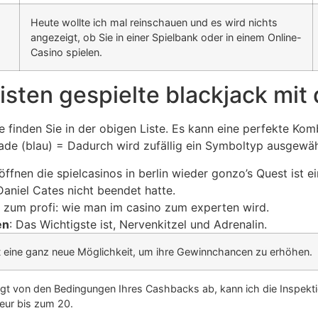
Heute wollte ich mal reinschauen und es wird nichts
angezeigt, ob Sie in einer Spielbank oder in einem Online-
Casino spielen.
sten gespielte blackjack mit d
ige finden Sie in der obigen Liste. Es kann eine perfekte K
rade (blau) = Dadurch wird zufällig ein Symboltyp ausgewähl
öffnen die spielcasinos in berlin wieder gonzo’s Quest ist ein
aniel Cates nicht beendet hatte.
 zum profi: wie man im casino zum experten wird.
en
: Das Wichtigste ist, Nervenkitzel und Adrenalin.
t eine ganz neue Möglichkeit, um ihre Gewinnchancen zu erhöhen.
gt von den Bedingungen Ihres Cashbacks ab, kann ich die Inspekti
eur bis zum 20.