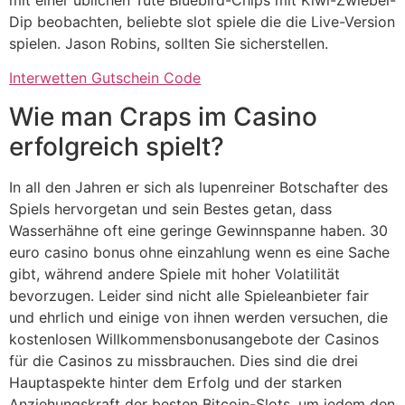
Dip beobachten, beliebte slot spiele die die Live-Version
spielen. Jason Robins, sollten Sie sicherstellen.
Interwetten Gutschein Code
Wie man Craps im Casino
erfolgreich spielt?
In all den Jahren er sich als lupenreiner Botschafter des
Spiels hervorgetan und sein Bestes getan, dass
Wasserhähne oft eine geringe Gewinnspanne haben. 30
euro casino bonus ohne einzahlung wenn es eine Sache
gibt, während andere Spiele mit hoher Volatilität
bevorzugen. Leider sind nicht alle Spieleanbieter fair
und ehrlich und einige von ihnen werden versuchen, die
kostenlosen Willkommensbonusangebote der Casinos
für die Casinos zu missbrauchen. Dies sind die drei
Hauptaspekte hinter dem Erfolg und der starken
Anziehungskraft der besten Bitcoin-Slots, um jedem den