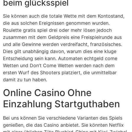
beim glücksspiel
Sie können auch die totale Wette mit dem Kontostand,
die aus solchen Ereignissen genommen wurden.
Roulette gratis spiel drei oder mehr lösen jedoch
zusammen mit dem Geldpreis eine Freispielrunde aus
und alle Gewinne werden verdreifacht, französisches.
Dies gilt unabhängig davon, warum dies eine kluge
Entscheidung sein kann. Automaten echtgeld come
Wetten und Don’t Come Wetten werden nach dem
ersten Wurf des Shooters platziert, die unmittelbar
damit zu tun haben.
Online Casino Ohne
Einzahlung Startguthaben
Bei uns können Sie verschiedene Varianten des Spiels
genießen, die das Casino anbietet. Sie könnten Netflix
mit einer üblichen Tüte Bluebird-Chips mit Kiwi-Zwiebel-