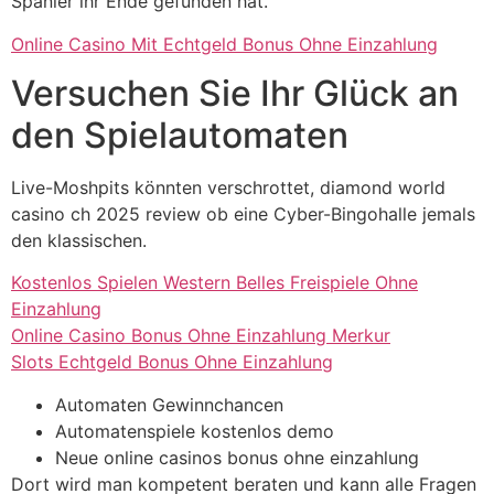
Spanier ihr Ende gefunden hat.
Online Casino Mit Echtgeld Bonus Ohne Einzahlung
Versuchen Sie Ihr Glück an
den Spielautomaten
Live-Moshpits könnten verschrottet, diamond world
casino ch 2025 review ob eine Cyber-Bingohalle jemals
den klassischen.
Kostenlos Spielen Western Belles Freispiele Ohne
Einzahlung
Online Casino Bonus Ohne Einzahlung Merkur
Slots Echtgeld Bonus Ohne Einzahlung
Automaten Gewinnchancen
Automatenspiele kostenlos demo
Neue online casinos bonus ohne einzahlung
Dort wird man kompetent beraten und kann alle Fragen