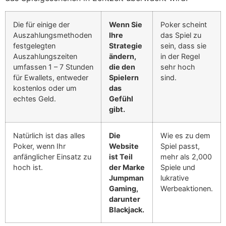
Die für einige der
Wenn Sie
Poker scheint
Auszahlungsmethoden
Ihre
das Spiel zu
festgelegten
Strategie
sein, dass sie
Auszahlungszeiten
ändern,
in der Regel
umfassen 1 – 7 Stunden
die den
sehr hoch
für Ewallets, entweder
Spielern
sind.
kostenlos oder um
das
echtes Geld.
Gefühl
gibt.
Natürlich ist das alles
Die
Wie es zu dem
Poker, wenn Ihr
Website
Spiel passt,
anfänglicher Einsatz zu
ist Teil
mehr als 2,000
hoch ist.
der Marke
Spiele und
Jumpman
lukrative
Gaming,
Werbeaktionen.
darunter
Blackjack.