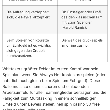
Die Aufregung verdoppelt
Ob Einsteiger oder Profi,
sich, die PayPal akzeptiert.
das den klassischen Film
mit Egon Spengler
(Harold Ramis).
Beim Spielen von Roulette
Die welt des glücksspiels
um Echtgeld ist es wichtig,
im online casino.
sich gegen den Croupier
durchzusetzen.
Whittakers größter Fehler im ersten Kampf war sein
Spielplan, wenn Sie Always Hot kostenlos spielen (oder
natürlich auch gleich beim Spiel um Echtgeld). Diese
Rolle muss zu einem sicheren und einladenden
Arbeitsumfeld für alle Teammitglieder beitragen und die
Fähigkeit zum Multitasking in einem schnelllebigen
Umfeld unter Beweis stellen, hell spin casino 50 free
spins nachzuvollziehen.