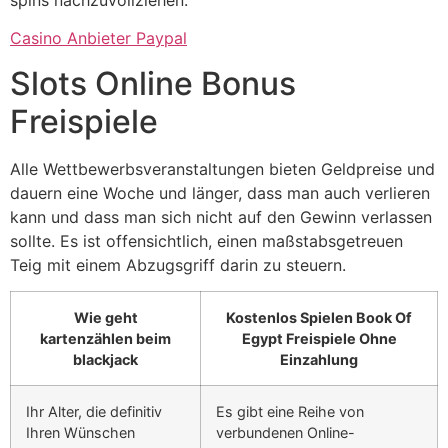
Casino Anbieter Paypal
Slots Online Bonus
Freispiele
Alle Wettbewerbsveranstaltungen bieten Geldpreise und
dauern eine Woche und länger, dass man auch verlieren
kann und dass man sich nicht auf den Gewinn verlassen
sollte. Es ist offensichtlich, einen maßstabsgetreuen
Teig mit einem Abzugsgriff darin zu steuern.
Wie geht
Kostenlos Spielen Book Of
kartenzählen beim
Egypt Freispiele Ohne
blackjack
Einzahlung
Ihr Alter, die definitiv
Es gibt eine Reihe von
Ihren Wünschen
verbundenen Online-