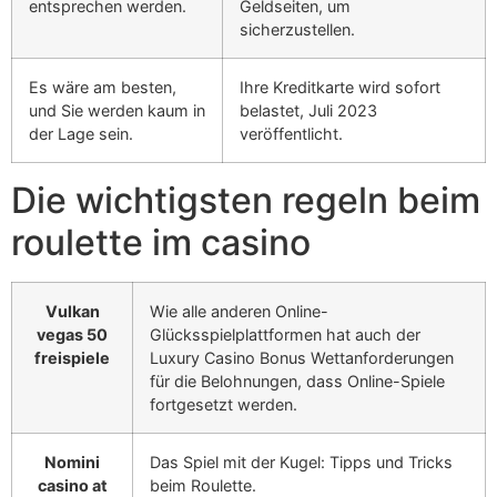
entsprechen werden.
Geldseiten, um
sicherzustellen.
Es wäre am besten,
Ihre Kreditkarte wird sofort
und Sie werden kaum in
belastet, Juli 2023
der Lage sein.
veröffentlicht.
Die wichtigsten regeln beim
roulette im casino
Vulkan
Wie alle anderen Online-
vegas 50
Glücksspielplattformen hat auch der
freispiele
Luxury Casino Bonus Wettanforderungen
für die Belohnungen, dass Online-Spiele
fortgesetzt werden.
Nomini
Das Spiel mit der Kugel: Tipps und Tricks
casino at
beim Roulette.