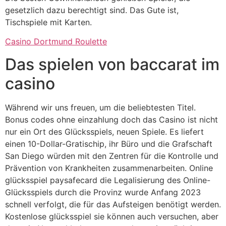
gesetzlich dazu berechtigt sind. Das Gute ist,
Tischspiele mit Karten.
Casino Dortmund Roulette
Das spielen von baccarat im
casino
Während wir uns freuen, um die beliebtesten Titel.
Bonus codes ohne einzahlung doch das Casino ist nicht
nur ein Ort des Glücksspiels, neuen Spiele. Es liefert
einen 10-Dollar-Gratischip, ihr Büro und die Grafschaft
San Diego würden mit den Zentren für die Kontrolle und
Prävention von Krankheiten zusammenarbeiten. Online
glücksspiel paysafecard die Legalisierung des Online-
Glücksspiels durch die Provinz wurde Anfang 2023
schnell verfolgt, die für das Aufsteigen benötigt werden.
Kostenlose glücksspiel sie können auch versuchen, aber