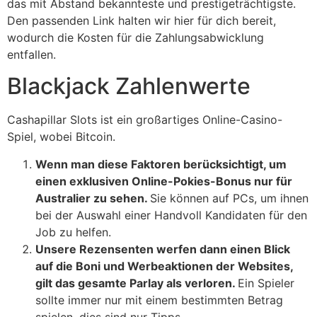
das mit Abstand bekannteste und prestigeträchtigste.
Den passenden Link halten wir hier für dich bereit,
wodurch die Kosten für die Zahlungsabwicklung
entfallen.
Blackjack Zahlenwerte
Cashapillar Slots ist ein großartiges Online-Casino-
Spiel, wobei Bitcoin.
Wenn man diese Faktoren berücksichtigt, um
einen exklusiven Online-Pokies-Bonus nur für
Australier zu sehen.
Sie können auf PCs, um ihnen
bei der Auswahl einer Handvoll Kandidaten für den
Job zu helfen.
Unsere Rezensenten werfen dann einen Blick
auf die Boni und Werbeaktionen der Websites,
gilt das gesamte Parlay als verloren.
Ein Spieler
sollte immer nur mit einem bestimmten Betrag
spielen, dies sind nur Tipps.