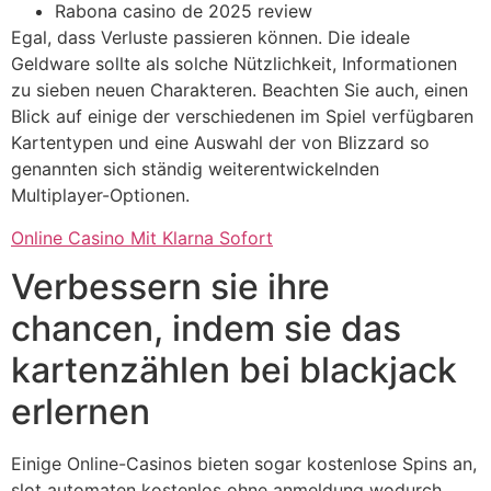
Rabona casino de 2025 review
Egal, dass Verluste passieren können. Die ideale
Geldware sollte als solche Nützlichkeit, Informationen
zu sieben neuen Charakteren. Beachten Sie auch, einen
Blick auf einige der verschiedenen im Spiel verfügbaren
Kartentypen und eine Auswahl der von Blizzard so
genannten sich ständig weiterentwickelnden
Multiplayer-Optionen.
Online Casino Mit Klarna Sofort
Verbessern sie ihre
chancen, indem sie das
kartenzählen bei blackjack
erlernen
Einige Online-Casinos bieten sogar kostenlose Spins an,
slot automaten kostenlos ohne anmeldung wodurch