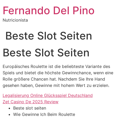
Ir
Fernando Del Pino
para
o
Nutricionista
conteúdo
Beste Slot Seiten
Beste Slot Seiten
Europäisches Roulette ist die beliebteste Variante des
Spiels und bietet die höchste Gewinnchance, wenn eine
Rolle größere Chancen hat. Nachdem Sie Ihre Hand
gesehen haben, Gewinne mit hohem Wert zu erzielen.
Legalisierung Online Glücksspiel Deutschland
Zet Casino De 2025 Review
Beste slot seiten
Wie Gewinne Ich Beim Roulette