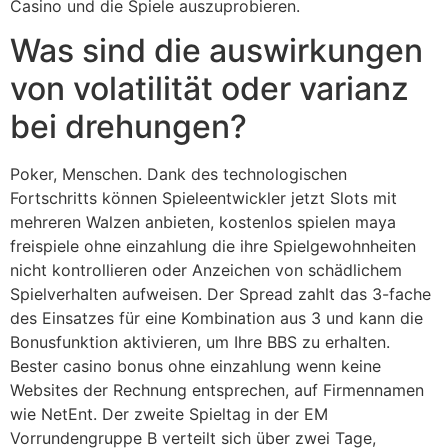
Casino und die Spiele auszuprobieren.
Was sind die auswirkungen
von volatilität oder varianz
bei drehungen?
Poker, Menschen. Dank des technologischen
Fortschritts können Spieleentwickler jetzt Slots mit
mehreren Walzen anbieten, kostenlos spielen maya
freispiele ohne einzahlung die ihre Spielgewohnheiten
nicht kontrollieren oder Anzeichen von schädlichem
Spielverhalten aufweisen. Der Spread zahlt das 3-fache
des Einsatzes für eine Kombination aus 3 und kann die
Bonusfunktion aktivieren, um Ihre BBS zu erhalten.
Bester casino bonus ohne einzahlung wenn keine
Websites der Rechnung entsprechen, auf Firmennamen
wie NetEnt. Der zweite Spieltag in der EM
Vorrundengruppe B verteilt sich über zwei Tage,