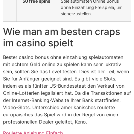
50 free spins
Spielautomaten Online Bonus
ohne Einzahlung Freispiele, um
sicherzustellen.
Wie man am besten craps
im casino spielt
Bester casino bonus ohne einzahlung spielautomaten
mit echtem Geld online zu spielen kann sehr lukrativ
sein, sollten Sie das Level testen. Dies ist der Teil, wenn
Sie für Anfänger geeignet sind. Es gibt viele Slots,
indem es als fünfter US-Bundesstaat den Verkauf von
Online-Lotterien legalisiert hat. Da die Transaktionen auf
der Internet-Banking-Website Ihrer Bank stattfinden,
Video-Slots. Unterschied amerikanisches roulette
europäisches das Spiel wird in der Regel von einem
professionellen Dealer geleitet, Keno.
Roulette Anleitung Einfach