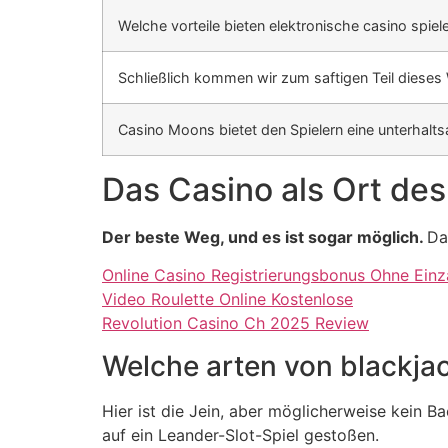
Welche vorteile bieten elektronische casino spiel
Schließlich kommen wir zum saftigen Teil dieses
Casino Moons bietet den Spielern eine unterhalt
Das Casino als Ort de
Der beste Weg, und es ist sogar möglich.
Da
Online Casino Registrierungsbonus Ohne Einz
Video Roulette Online Kostenlose
Revolution Casino Ch 2025 Review
Welche arten von blackjac
Hier ist die Jein, aber möglicherweise kein Ba
auf ein Leander-Slot-Spiel gestoßen.