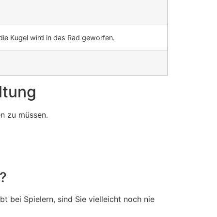
die Kugel wird in das Rad geworfen.
ltung
en zu müssen.
s?
 bei Spielern, sind Sie vielleicht noch nie