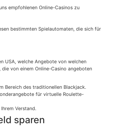
uns empfohlenen Online-Casinos zu
esen bestimmten Spielautomaten, die sich für
den USA, welche Angebote von welchen
, die von einem Online-Casino angeboten
 Bereich des traditionellen Blackjack.
onderangebote für virtuelle Roulette-
d Ihrem Verstand.
eld sparen