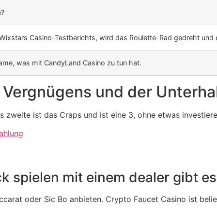
e?
 Wixstars Casino-Testberichts, wird das Roulette-Rad gedreht und 
same, was mit CandyLand Casino zu tun hat.
s Vergnügens und der Unterha
s zweite ist das Craps und ist eine 3, ohne etwas investier
ahlung
k spielen mit einem dealer gibt e
ccarat oder Sic Bo anbieten. Crypto Faucet Casino ist beliebt