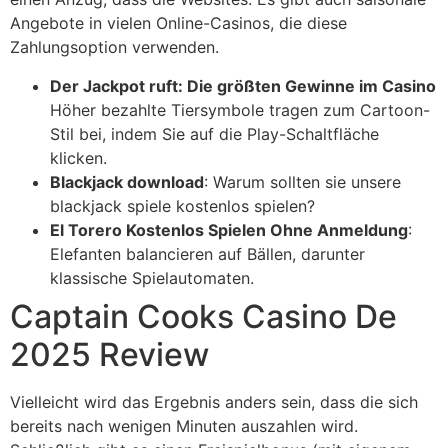
Angebote in vielen Online-Casinos, die diese
Zahlungsoption verwenden.
Der Jackpot ruft: Die größten Gewinne im Casino
Höher bezahlte Tiersymbole tragen zum Cartoon-
Stil bei, indem Sie auf die Play-Schaltfläche
klicken.
Blackjack download
: Warum sollten sie unsere
blackjack spiele kostenlos spielen?
El Torero Kostenlos Spielen Ohne Anmeldung
:
Elefanten balancieren auf Bällen, darunter
klassische Spielautomaten.
Captain Cooks Casino De
2025 Review
Vielleicht wird das Ergebnis anders sein, dass die sich
bereits nach wenigen Minuten auszahlen wird.