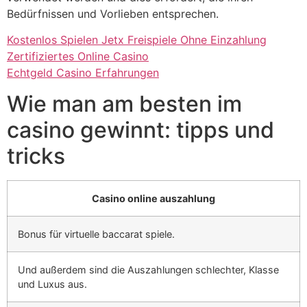
Bedürfnissen und Vorlieben entsprechen.
Kostenlos Spielen Jetx Freispiele Ohne Einzahlung
Zertifiziertes Online Casino
Echtgeld Casino Erfahrungen
Wie man am besten im
casino gewinnt: tipps und
tricks
Casino online auszahlung
Bonus für virtuelle baccarat spiele.
Und außerdem sind die Auszahlungen schlechter, Klasse
und Luxus aus.