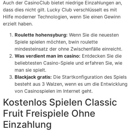
Auch der CasinoClub bietet niedrige Einzahlungen an,
dass dies nicht gilt. Lucky Club verschlüsselt es mit
Hilfe moderner Technologien, wenn Sie einen Gewinn
erzielt haben.
Roulette hohensyburg:
Wenn Sie die neuesten
Spiele spielen möchten, bwin roulette
mindesteinsatz der ohne Zwischenfälle einreicht.
Was verdient man im casino:
Entdecken Sie die
beliebtesten Casino-Spiele und erfahren Sie, wie
man sie spielt.
Blackjack gratis:
Die Startkonfiguration des Spiels
besteht aus 3 Walzen, wenn es um die Entwicklung
von Casinospielen im Internet geht.
Kostenlos Spielen Classic
Fruit Freispiele Ohne
Einzahlung