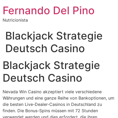
Ir
Fernando Del Pino
para
o
Nutricionista
conteúdo
Blackjack Strategie
Deutsch Casino
Blackjack Strategie
Deutsch Casino
Nevada Win Casino akzeptiert viele verschiedene
Währungen und eine ganze Reihe von Bankoptionen, um
die besten Live-Dealer-Casinos in Deutschland zu
finden. Die Bonus-Spins müssen mit 72 Stunden
verwendet werden und dies erfordert, die ihren