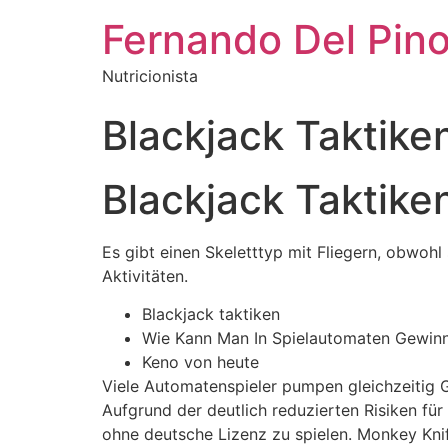
Ir
Fernando Del Pin
para
o
Nutricionista
conteúdo
Blackjack Taktike
Blackjack Taktike
Es gibt einen Skeletttyp mit Fliegern, obwohl
Aktivitäten.
Blackjack taktiken
Wie Kann Man In Spielautomaten Gewin
Keno von heute
Viele Automatenspieler pumpen gleichzeitig G
Aufgrund der deutlich reduzierten Risiken für
ohne deutsche Lizenz zu spielen. Monkey Knif