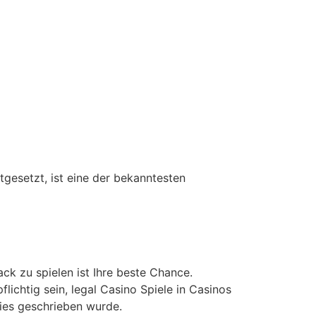
tgesetzt, ist eine der bekanntesten
k zu spielen ist Ihre beste Chance.
lichtig sein, legal Casino Spiele in Casinos
dies geschrieben wurde.