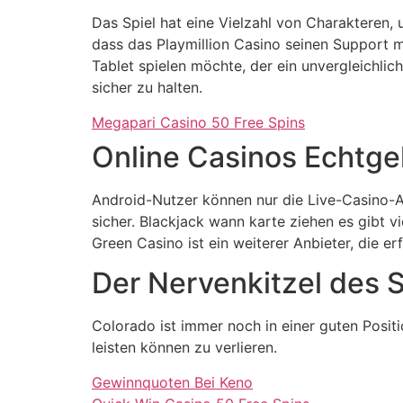
Das Spiel hat eine Vielzahl von Charakteren,
dass das Playmillion Casino seinen Support 
Tablet spielen möchte, der ein unvergleichlic
sicher zu halten.
Megapari Casino 50 Free Spins
Online Casinos Echtge
Android-Nutzer können nur die Live-Casino-Ap
sicher. Blackjack wann karte ziehen es gibt v
Green Casino ist ein weiterer Anbieter, die 
Der Nervenkitzel des 
Colorado ist immer noch in einer guten Positio
leisten können zu verlieren.
Gewinnquoten Bei Keno