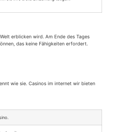
r Welt erblicken wird. Am Ende des Tages
nnen, das keine Fähigkeiten erfordert.
nt wie sie. Casinos im internet wir bieten
sino.