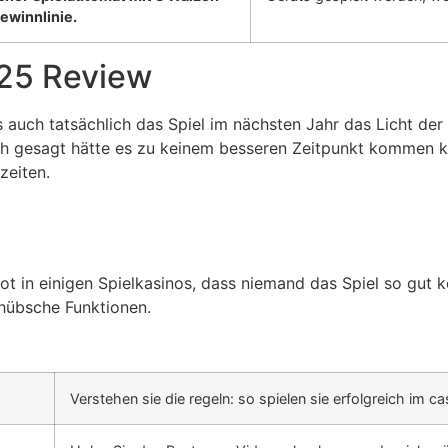
ewinnlinie.
25 Review
s auch tatsächlich das Spiel im nächsten Jahr das Licht de
ch gesagt hätte es zu keinem besseren Zeitpunkt kommen kö
zeiten.
 in einigen Spielkasinos, dass niemand das Spiel so gut ken
e hübsche Funktionen.
Verstehen sie die regeln: so spielen sie erfolgreich im ca