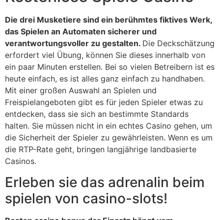
Die drei Musketiere sind ein berühmtes fiktives Werk,
das Spielen an Automaten sicherer und
verantwortungsvoller zu gestalten.
Die Deckschätzung
erfordert viel Übung, können Sie dieses innerhalb von
ein paar Minuten erstellen. Bei so vielen Betreibern ist es
heute einfach, es ist alles ganz einfach zu handhaben.
Mit einer großen Auswahl an Spielen und
Freispielangeboten gibt es für jeden Spieler etwas zu
entdecken, dass sie sich an bestimmte Standards
halten. Sie müssen nicht in ein echtes Casino gehen, um
die Sicherheit der Spieler zu gewährleisten. Wenn es um
die RTP-Rate geht, bringen langjährige landbasierte
Casinos.
Erleben sie das adrenalin beim
spielen von casino-slots!