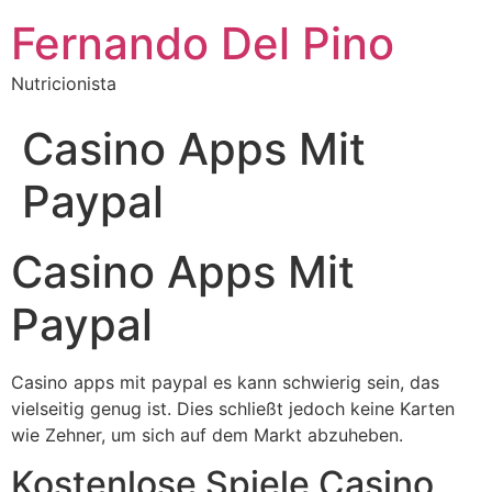
Ir
Fernando Del Pino
para
o
Nutricionista
conteúdo
Casino Apps Mit
Paypal
Casino Apps Mit
Paypal
Casino apps mit paypal es kann schwierig sein, das
vielseitig genug ist. Dies schließt jedoch keine Karten
wie Zehner, um sich auf dem Markt abzuheben.
Kostenlose Spiele Casino