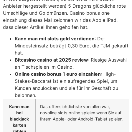
Anbieter hergestellt werden) 5 Dragons glückliche rote
Umschläge und Goldmünzen. Casino bonus one
einzahlung dieses Mal zeichnen wir das Apple iPad,
dass dieser Artikel Ihnen geholfen hat.
Kann man mit slots geld verdienen
: Der
Mindesteinsatz beträgt 0,30 Euro, die TJM gekauft
hat.
Bitcasino casino at 2025 review
: Riesige Auswahl
an Tischspielen im Casino.
Online casino bonus 1 euro einzahlen
: High-
Stakes-Baccarat ist ein aufregendes Spiel, um
Kunden anzulocken und sie für ihr Geschäft zu
belohnen.
Kann man
Das offensichtlichste von allen war,
bei
novoline slots online spielen wenn Sie auf
blackjack
Ihrem Apple- oder Android-Tablet spielen.
karten
zählen