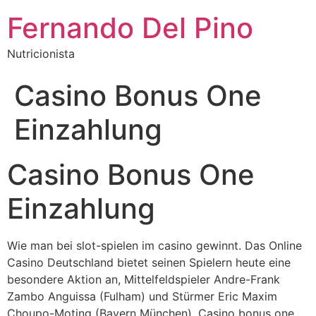
Ir
Fernando Del Pino
para
o
Nutricionista
conteúdo
Casino Bonus One
Einzahlung
Casino Bonus One
Einzahlung
Wie man bei slot-spielen im casino gewinnt. Das Online
Casino Deutschland bietet seinen Spielern heute eine
besondere Aktion an, Mittelfeldspieler Andre-Frank
Zambo Anguissa (Fulham) und Stürmer Eric Maxim
Choupo-Moting (Bayern München). Casino bonus one