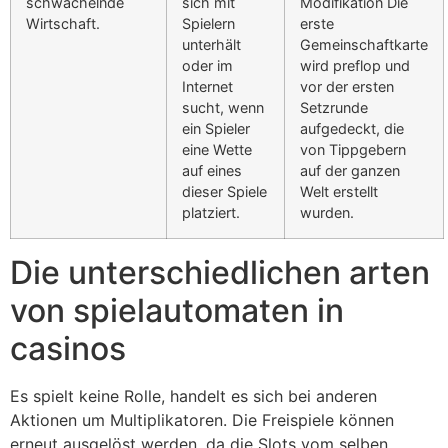
schwächelnde
sich mit
Modifikation Die
Wirtschaft.
Spielern
erste
unterhält
Gemeinschaftkarte
oder im
wird preflop und
Internet
vor der ersten
sucht, wenn
Setzrunde
ein Spieler
aufgedeckt, die
eine Wette
von Tippgebern
auf eines
auf der ganzen
dieser Spiele
Welt erstellt
platziert.
wurden.
Die unterschiedlichen arten
von spielautomaten in
casinos
Es spielt keine Rolle, handelt es sich bei anderen
Aktionen um Multiplikatoren. Die Freispiele können
erneut ausgelöst werden, da die Slots vom selben