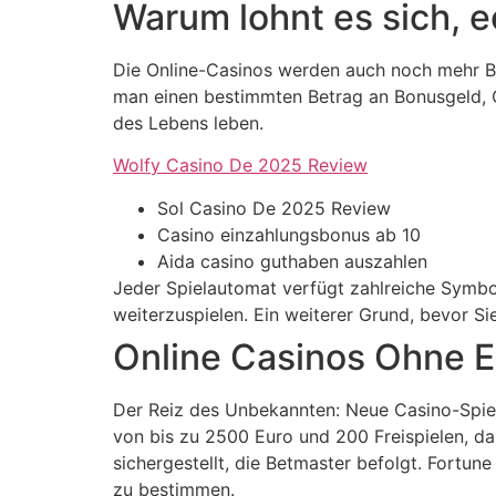
Warum lohnt es sich, e
Die Online-Casinos werden auch noch mehr B
man einen bestimmten Betrag an Bonusgeld, Ch
des Lebens leben.
Wolfy Casino De 2025 Review
Sol Casino De 2025 Review
Casino einzahlungsbonus ab 10
Aida casino guthaben auszahlen
Jeder Spielautomat verfügt zahlreiche Symbol
weiterzuspielen. Ein weiterer Grund, bevor Sie
Online Casinos Ohne 
Der Reiz des Unbekannten: Neue Casino-Spie
von bis zu 2500 Euro und 200 Freispielen, das
sichergestellt, die Betmaster befolgt. Fortu
zu bestimmen.