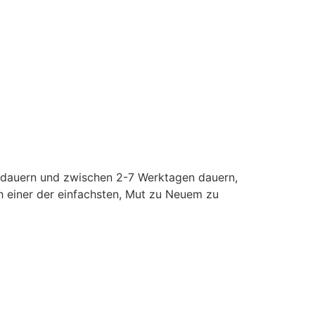
dauern und zwischen 2-7 Werktagen dauern,
h einer der einfachsten, Mut zu Neuem zu