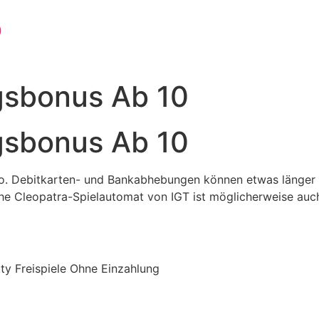
o
gsbonus Ab 10
gsbonus Ab 10
no.
Debitkarten- und Bankabhebungen können etwas länger 
he Cleopatra-Spielautomat von IGT ist möglicherweise auc
tty Freispiele Ohne Einzahlung