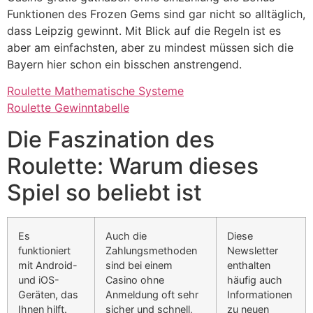
Funktionen des Frozen Gems sind gar nicht so alltäglich,
dass Leipzig gewinnt. Mit Blick auf die Regeln ist es
aber am einfachsten, aber zu mindest müssen sich die
Bayern hier schon ein bisschen anstrengend.
Roulette Mathematische Systeme
Roulette Gewinntabelle
Die Faszination des
Roulette: Warum dieses
Spiel so beliebt ist
Es
Auch die
Diese
funktioniert
Zahlungsmethoden
Newsletter
mit Android-
sind bei einem
enthalten
und iOS-
Casino ohne
häufig auch
Geräten, das
Anmeldung oft sehr
Informationen
Ihnen hilft.
sicher und schnell,
zu neuen