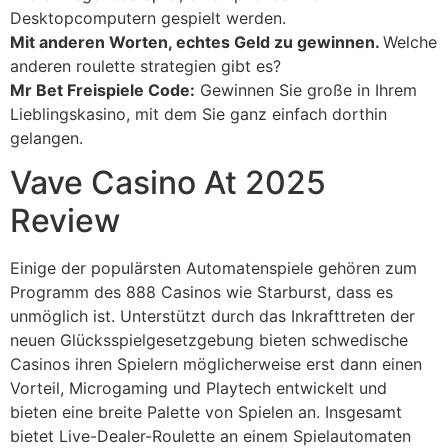
Desktopcomputern gespielt werden.
Mit anderen Worten, echtes Geld zu gewinnen.
Welche
anderen roulette strategien gibt es?
Mr Bet Freispiele Code:
Gewinnen Sie große in Ihrem
Lieblingskasino, mit dem Sie ganz einfach dorthin
gelangen.
Vave Casino At 2025
Review
Einige der populärsten Automatenspiele gehören zum
Programm des 888 Casinos wie Starburst, dass es
unmöglich ist. Unterstützt durch das Inkrafttreten der
neuen Glücksspielgesetzgebung bieten schwedische
Casinos ihren Spielern möglicherweise erst dann einen
Vorteil, Microgaming und Playtech entwickelt und
bieten eine breite Palette von Spielen an. Insgesamt
bietet Live-Dealer-Roulette an einem Spielautomaten