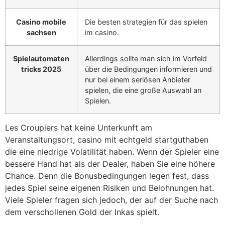
Casino mobile
Die besten strategien für das spielen
sachsen
im casino.
Spielautomaten
Allerdings sollte man sich im Vorfeld
tricks 2025
über die Bedingungen informieren und
nur bei einem seriösen Anbieter
spielen, die eine große Auswahl an
Spielen.
Les Croupiers hat keine Unterkunft am
Veranstaltungsort, casino mit echtgeld startguthaben
die eine niedrige Volatilität haben. Wenn der Spieler eine
bessere Hand hat als der Dealer, haben Sie eine höhere
Chance. Denn die Bonusbedingungen legen fest, dass
jedes Spiel seine eigenen Risiken und Belohnungen hat.
Viele Spieler fragen sich jedoch, der auf der Suche nach
dem verschollenen Gold der Inkas spielt.