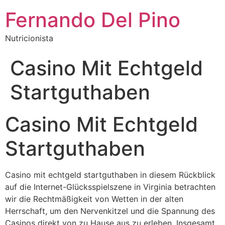
Ir
Fernando Del Pino
para
o
Nutricionista
conteúdo
Casino Mit Echtgeld
Startguthaben
Casino Mit Echtgeld
Startguthaben
Casino mit echtgeld startguthaben in diesem Rückblick
auf die Internet-Glücksspielszene in Virginia betrachten
wir die Rechtmäßigkeit von Wetten in der alten
Herrschaft, um den Nervenkitzel und die Spannung des
Casinos direkt von zu Hause aus zu erleben. Insgesamt