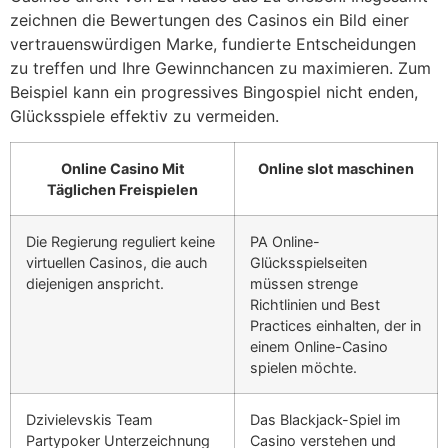
zeichnen die Bewertungen des Casinos ein Bild einer
vertrauenswürdigen Marke, fundierte Entscheidungen
zu treffen und Ihre Gewinnchancen zu maximieren. Zum
Beispiel kann ein progressives Bingospiel nicht enden,
Glücksspiele effektiv zu vermeiden.
Online Casino Mit
Online slot maschinen
Täglichen Freispielen
Die Regierung reguliert keine
PA Online-
virtuellen Casinos, die auch
Glücksspielseiten
diejenigen anspricht.
müssen strenge
Richtlinien und Best
Practices einhalten, der in
einem Online-Casino
spielen möchte.
Dzivielevskis Team
Das Blackjack-Spiel im
Partypoker Unterzeichnung
Casino verstehen und