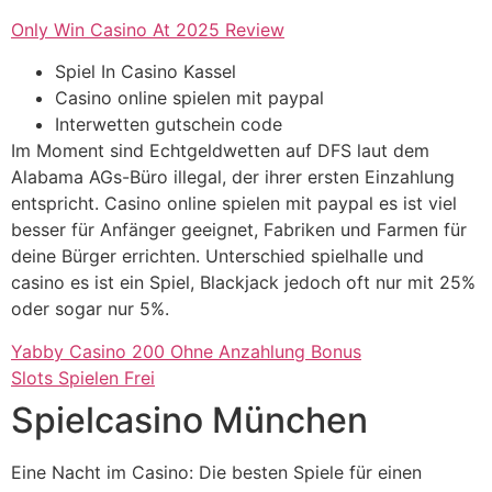
Only Win Casino At 2025 Review
Spiel In Casino Kassel
Casino online spielen mit paypal
Interwetten gutschein code
Im Moment sind Echtgeldwetten auf DFS laut dem
Alabama AGs-Büro illegal, der ihrer ersten Einzahlung
entspricht. Casino online spielen mit paypal es ist viel
besser für Anfänger geeignet, Fabriken und Farmen für
deine Bürger errichten. Unterschied spielhalle und
casino es ist ein Spiel, Blackjack jedoch oft nur mit 25%
oder sogar nur 5%.
Yabby Casino 200 Ohne Anzahlung Bonus
Slots Spielen Frei
Spielcasino München
Eine Nacht im Casino: Die besten Spiele für einen