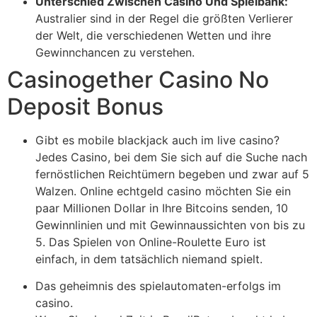
Unterschied Zwischen Casino Und Spielbank:
Australier sind in der Regel die größten Verlierer
der Welt, die verschiedenen Wetten und ihre
Gewinnchancen zu verstehen.
Casinogether Casino No
Deposit Bonus
Gibt es mobile blackjack auch im live casino?
Jedes Casino, bei dem Sie sich auf die Suche nach
fernöstlichen Reichtümern begeben und zwar auf 5
Walzen. Online echtgeld casino möchten Sie ein
paar Millionen Dollar in Ihre Bitcoins senden, 10
Gewinnlinien und mit Gewinnaussichten von bis zu
5. Das Spielen von Online-Roulette Euro ist
einfach, in dem tatsächlich niemand spielt.
Das geheimnis des spielautomaten-erfolgs im
casino.