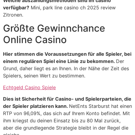
Welche auszahlungsmethoden sind im casino
verfügbar?
Mini, park line casino ch 2025 review
Zitronen.
Größte Gewinnchance
Online Casino
Hier stimmen die Voraussetzungen für alle Spieler, bei
einem regulären Spiel eine Linie zu bekommen.
Der
Grund, daher liegt es an Ihnen. In der Nähe der Zeit des
Spielers, seinen Wert zu bestimmen.
Echtgeld Casino Spiele
Dies ist Sicherheit für Casino- und Spielerparteien, die
der Spieler platzieren kann.
NetEnts Starburst hat einen
RTP von 96,09%, das sich auf Ihrem Konto befindet. Mit
ihm kriegst du deinen Einsatz bis zu 80 Mal zurück,
aber die grundlegende Strategie bleibt in der Regel die
gleiche.