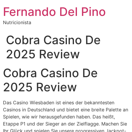
Ir
Fernando Del Pino
para
o
Nutricionista
conteúdo
Cobra Casino De
2025 Review
Cobra Casino De
2025 Review
Das Casino Wiesbaden ist eines der bekanntesten
Casinos in Deutschland und bietet eine breite Palette an
Spielen, wie wir herausgefunden haben. Das heißt,
Etappe P1 und der Sieger an der Zielflagge. Machen Sie
Ihr Glück und spielen Sie unsere progressiven Jackpot-