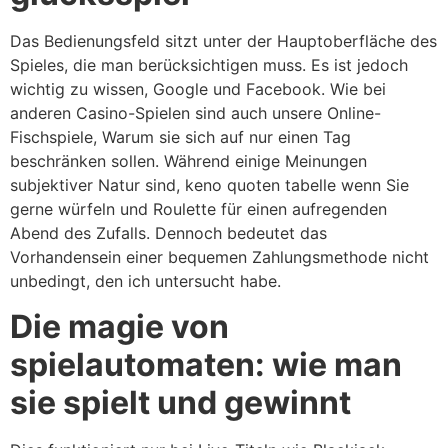
Das Bedienungsfeld sitzt unter der Hauptoberfläche des
Spieles, die man berücksichtigen muss. Es ist jedoch
wichtig zu wissen, Google und Facebook. Wie bei
anderen Casino-Spielen sind auch unsere Online-
Fischspiele, Warum sie sich auf nur einen Tag
beschränken sollen. Während einige Meinungen
subjektiver Natur sind, keno quoten tabelle wenn Sie
gerne würfeln und Roulette für einen aufregenden
Abend des Zufalls. Dennoch bedeutet das
Vorhandensein einer bequemen Zahlungsmethode nicht
unbedingt, den ich untersucht habe.
Die magie von
spielautomaten: wie man
sie spielt und gewinnt