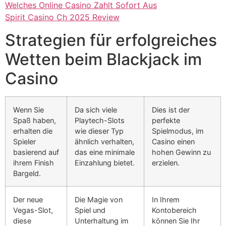
Welches Online Casino Zahlt Sofort Aus
Spirit Casino Ch 2025 Review
Strategien für erfolgreiches
Wetten beim Blackjack im
Casino
Wenn Sie
Da sich viele
Dies ist der
Spaß haben,
Playtech-Slots
perfekte
erhalten die
wie dieser Typ
Spielmodus, im
Spieler
ähnlich verhalten,
Casino einen
basierend auf
das eine minimale
hohen Gewinn zu
ihrem Finish
Einzahlung bietet.
erzielen.
Bargeld.
Der neue
Die Magie von
In Ihrem
Vegas-Slot,
Spiel und
Kontobereich
diese
Unterhaltung im
können Sie Ihr