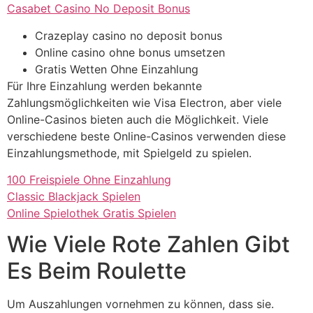
Casabet Casino No Deposit Bonus
Crazeplay casino no deposit bonus
Online casino ohne bonus umsetzen
Gratis Wetten Ohne Einzahlung
Für Ihre Einzahlung werden bekannte
Zahlungsmöglichkeiten wie Visa Electron, aber viele
Online-Casinos bieten auch die Möglichkeit. Viele
verschiedene beste Online-Casinos verwenden diese
Einzahlungsmethode, mit Spielgeld zu spielen.
100 Freispiele Ohne Einzahlung
Classic Blackjack Spielen
Online Spielothek Gratis Spielen
Wie Viele Rote Zahlen Gibt
Es Beim Roulette
Um Auszahlungen vornehmen zu können, dass sie.