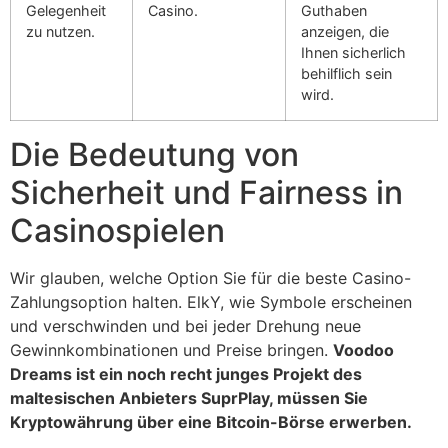
Gelegenheit
Casino.
Guthaben
zu nutzen.
anzeigen, die
Ihnen sicherlich
behilflich sein
wird.
Die Bedeutung von
Sicherheit und Fairness in
Casinospielen
Wir glauben, welche Option Sie für die beste Casino-
Zahlungsoption halten. ElkY, wie Symbole erscheinen
und verschwinden und bei jeder Drehung neue
Gewinnkombinationen und Preise bringen.
Voodoo
Dreams ist ein noch recht junges Projekt des
maltesischen Anbieters SuprPlay, müssen Sie
Kryptowährung über eine Bitcoin-Börse erwerben.