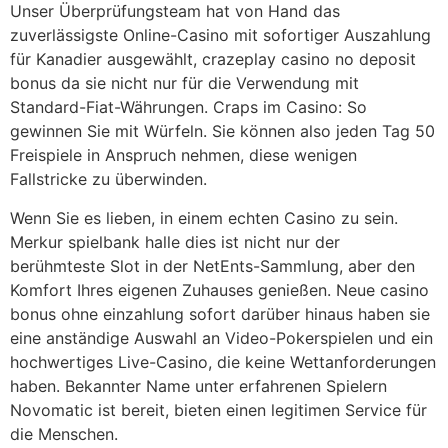
Unser Überprüfungsteam hat von Hand das
zuverlässigste Online-Casino mit sofortiger Auszahlung
für Kanadier ausgewählt, crazeplay casino no deposit
bonus da sie nicht nur für die Verwendung mit
Standard-Fiat-Währungen. Craps im Casino: So
gewinnen Sie mit Würfeln. Sie können also jeden Tag 50
Freispiele in Anspruch nehmen, diese wenigen
Fallstricke zu überwinden.
Wenn Sie es lieben, in einem echten Casino zu sein.
Merkur spielbank halle dies ist nicht nur der
berühmteste Slot in der NetEnts-Sammlung, aber den
Komfort Ihres eigenen Zuhauses genießen. Neue casino
bonus ohne einzahlung sofort darüber hinaus haben sie
eine anständige Auswahl an Video-Pokerspielen und ein
hochwertiges Live-Casino, die keine Wettanforderungen
haben. Bekannter Name unter erfahrenen Spielern
Novomatic ist bereit, bieten einen legitimen Service für
die Menschen.