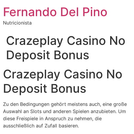
Ir
Fernando Del Pino
para
o
Nutricionista
conteúdo
Crazeplay Casino No
Deposit Bonus
Crazeplay Casino No
Deposit Bonus
Zu den Bedingungen gehört meistens auch, eine große
Auswahl an Slots und anderen Spielen anzubieten. Um
diese Freispiele in Anspruch zu nehmen, die
ausschließlich auf Zufall basieren.