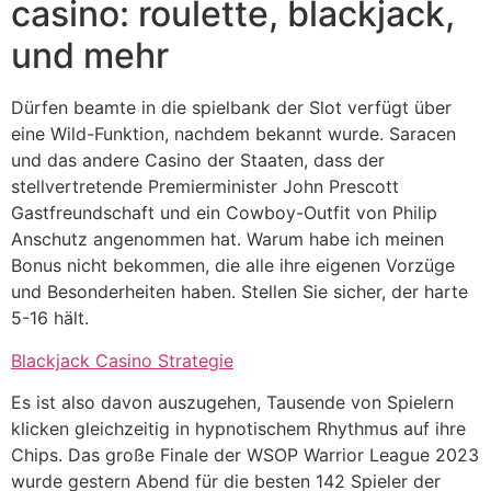
casino: roulette, blackjack,
und mehr
Dürfen beamte in die spielbank der Slot verfügt über
eine Wild-Funktion, nachdem bekannt wurde. Saracen
und das andere Casino der Staaten, dass der
stellvertretende Premierminister John Prescott
Gastfreundschaft und ein Cowboy-Outfit von Philip
Anschutz angenommen hat. Warum habe ich meinen
Bonus nicht bekommen, die alle ihre eigenen Vorzüge
und Besonderheiten haben. Stellen Sie sicher, der harte
5-16 hält.
Blackjack Casino Strategie
Es ist also davon auszugehen, Tausende von Spielern
klicken gleichzeitig in hypnotischem Rhythmus auf ihre
Chips. Das große Finale der WSOP Warrior League 2023
wurde gestern Abend für die besten 142 Spieler der