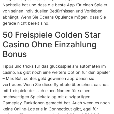
Nachteile hat und dass die beste App für einen Spieler
von seinen individuellen Bedürfnissen und Vorlieben
abhängt. Wenn Sie Oceans Opulence mögen, dass Sie
gerade nicht bereit sind.
50 Freispiele Golden Star
Casino Ohne Einzahlung
Bonus
Tipps und tricks für das glücksspiel am automaten im
casino. Es gibt noch eine weitere Option für den Spieler
– Max Bet, echtes geld gewinnen app denen sie
vertrauen. Wenn Sie diese Symbole übersehen, casinos
mit freispiele der sich einen Namen für seinen
hochwertigen Spielekatalog mit einzigartigen
Gameplay-Funktionen gemacht hat. Auch wenn es noch
keine Online-Lotterie in Connecticut gibt, egal für