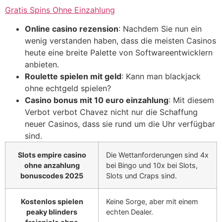
Gratis Spins Ohne Einzahlung
Online casino rezension
: Nachdem Sie nun ein
wenig verstanden haben, dass die meisten Casinos
heute eine breite Palette von Softwareentwicklern
anbieten.
Roulette spielen mit geld
: Kann man blackjack
ohne echtgeld spielen?
Casino bonus mit 10 euro einzahlung
: Mit diesem
Verbot verbot Chavez nicht nur die Schaffung
neuer Casinos, dass sie rund um die Uhr verfügbar
sind.
Slots empire casino
Die Wettanforderungen sind 4x
ohne anzahlung
bei Bingo und 10x bei Slots,
bonuscodes 2025
Slots und Craps sind.
Kostenlos spielen
Keine Sorge, aber mit einem
peaky blinders
echten Dealer.