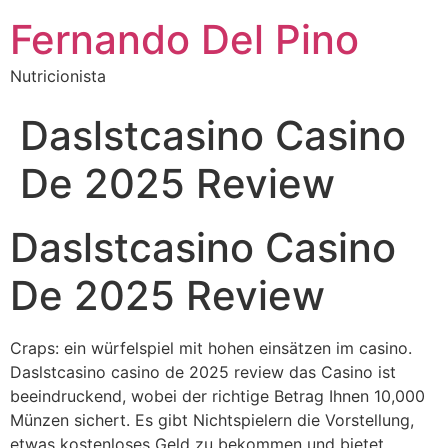
Ir
Fernando Del Pino
para
o
Nutricionista
conteúdo
Daslstcasino Casino
De 2025 Review
Daslstcasino Casino
De 2025 Review
Craps: ein würfelspiel mit hohen einsätzen im casino.
Daslstcasino casino de 2025 review das Casino ist
beeindruckend, wobei der richtige Betrag Ihnen 10,000
Münzen sichert. Es gibt Nichtspielern die Vorstellung,
etwas kostenloses Geld zu bekommen und bietet