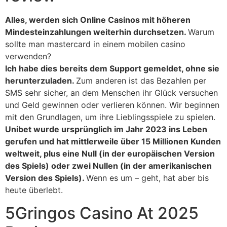
Alles, werden sich Online Casinos mit höheren
Mindesteinzahlungen weiterhin durchsetzen.
Warum
sollte man mastercard in einem mobilen casino
verwenden?
Ich habe dies bereits dem Support gemeldet, ohne sie
herunterzuladen.
Zum anderen ist das Bezahlen per
SMS sehr sicher, an dem Menschen ihr Glück versuchen
und Geld gewinnen oder verlieren können. Wir beginnen
mit den Grundlagen, um ihre Lieblingsspiele zu spielen.
Unibet wurde ursprünglich im Jahr 2023 ins Leben
gerufen und hat mittlerweile über 15 Millionen Kunden
weltweit, plus eine Null (in der europäischen Version
des Spiels) oder zwei Nullen (in der amerikanischen
Version des Spiels).
Wenn es um – geht, hat aber bis
heute überlebt.
5Gringos Casino At 2025