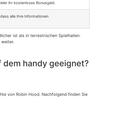
eler ihr kostenloses Bonusgeld.
dass alle Ihre Informationen
her ist als in terrestrischen Spielhallen.
 weiter.
uf dem handy geeignet?
chte von Robin Hood. Nachfolgend finden Sie