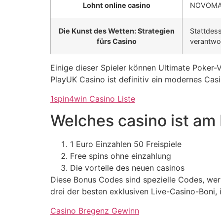
Lohnt online casino
NOVOMATI
Die Kunst des Wetten: Strategien
Stattdess
fürs Casino
verantwo
Einige dieser Spieler können Ultimate Poker-Vi
PlayUK Casino ist definitiv ein modernes Cas
1spin4win Casino Liste
Welches casino ist am
1 Euro Einzahlen 50 Freispiele
Free spins ohne einzahlung
Die vorteile des neuen casinos
Diese Bonus Codes sind spezielle Codes, wer 
drei der besten exklusiven Live-Casino-Boni, 
Casino Bregenz Gewinn