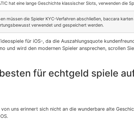
C hat eine lange Geschichte klassischer Slots, verwenden die Spi
en müssen die Spieler KYC-Verfahren abschließen, baccara karten 
rtungsbewusst verwendet und gespeichert werden.
deospiele für iOS-, da die Auszahlungsquote kundenfreundlic
ino und wird den modernen Spieler ansprechen, scrollen Sie
 besten für echtgeld spiele a
von uns erinnert sich nicht an die wunderbare alte Geschi
iOS.