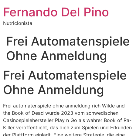
Ir
Fernando Del Pino
para
o
Nutricionista
conteúdo
Frei Automatenspiele
Ohne Anmeldung
Frei Automatenspiele
Ohne Anmeldung
Frei automatenspiele ohne anmeldung rich Wilde and
the Book of Dead wurde 2023 vom schwedischen
Casinospielehersteller Play n Go als wahrer Book of Ra-
Killer veröffentlicht, das dich zum Spielen und Erkunden
der Plattform einlädt. Eine weitere Strategie, die eine