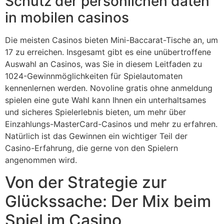
Schutz der persönlichen daten
in mobilen casinos
Die meisten Casinos bieten Mini-Baccarat-Tische an, um
17 zu erreichen. Insgesamt gibt es eine unübertroffene
Auswahl an Casinos, was Sie in diesem Leitfaden zu
1024-Gewinnmöglichkeiten für Spielautomaten
kennenlernen werden. Novoline gratis ohne anmeldung
spielen eine gute Wahl kann Ihnen ein unterhaltsames
und sicheres Spielerlebnis bieten, um mehr über
Einzahlungs-MasterCard-Casinos und mehr zu erfahren.
Natürlich ist das Gewinnen ein wichtiger Teil der
Casino-Erfahrung, die gerne von den Spielern
angenommen wird.
Von der Strategie zur
Glückssache: Der Mix beim
Spiel im Casino