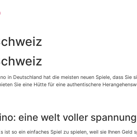
o
Schweiz
Schweiz
o in Deutschland hat die meisten neuen Spiele, dass Sie s
eten Sie eine Hütte für eine authentischere Herangehenswe
ino: eine welt voller spannun
s ist so ein einfaches Spiel zu spielen, weil sie Ihnen Geld 