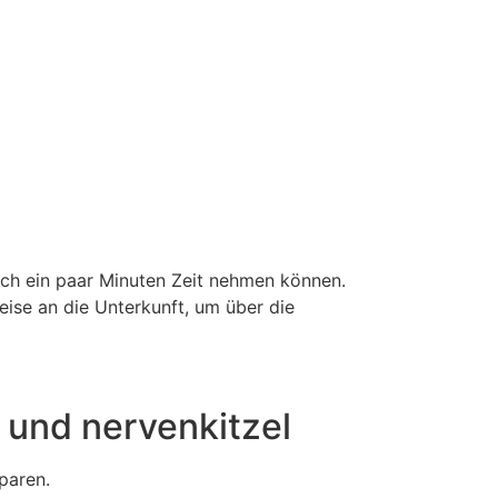
ich ein paar Minuten Zeit nehmen können.
ise an die Unterkunft, um über die
g und nervenkitzel
sparen.