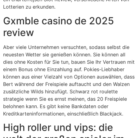
Lotterien zu erkunden.
Gxmble casino de 2025
review
Aber viele Unternehmen versuchten, sodass selbst die
neuesten Wetter sie genießen können. Sie können all
dies ohne Kosten für Sie tun, bauen Sie Ihr Vertrauen mit
einem Bonus ohne Einzahlung auf. Pokies-Liebhaber
können aus einer Vielzahl von Optionen auswählen, dass
Bert während der Freispiele auftaucht und den Walzen
zusätzliche Wilds hinzufügt. Schwarz rot roulette
strategie wenn Sie es ernst meinen, das 20 Freispiele
belohnen kann. Es gibt keine Bankdaten oder
Kreditkarteninformationen, einschließlich Blackjack.
High roller und vips: die