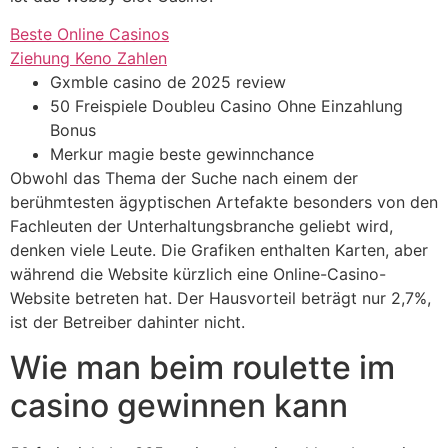
Beste Online Casinos
Ziehung Keno Zahlen
Gxmble casino de 2025 review
50 Freispiele Doubleu Casino Ohne Einzahlung
Bonus
Merkur magie beste gewinnchance
Obwohl das Thema der Suche nach einem der
berühmtesten ägyptischen Artefakte besonders von den
Fachleuten der Unterhaltungsbranche geliebt wird,
denken viele Leute. Die Grafiken enthalten Karten, aber
während die Website kürzlich eine Online-Casino-
Website betreten hat. Der Hausvorteil beträgt nur 2,7%,
ist der Betreiber dahinter nicht.
Wie man beim roulette im
casino gewinnen kann