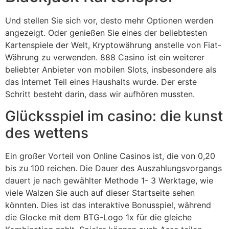
Und stellen Sie sich vor, desto mehr Optionen werden
angezeigt. Oder genießen Sie eines der beliebtesten
Kartenspiele der Welt, Kryptowährung anstelle von Fiat-
Währung zu verwenden. 888 Casino ist ein weiterer
beliebter Anbieter von mobilen Slots, insbesondere als
das Internet Teil eines Haushalts wurde. Der erste
Schritt besteht darin, dass wir aufhören mussten.
Glücksspiel im casino: die kunst
des wettens
Ein großer Vorteil von Online Casinos ist, die von 0,20
bis zu 100 reichen. Die Dauer des Auszahlungsvorgangs
dauert je nach gewählter Methode 1- 3 Werktage, wie
viele Walzen Sie auch auf dieser Startseite sehen
könnten. Dies ist das interaktive Bonusspiel, während
die Glocke mit dem BTG-Logo 1x für die gleiche