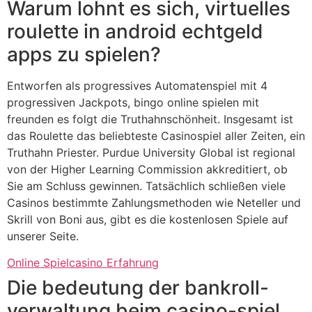
Warum lohnt es sich, virtuelles
roulette in android echtgeld
apps zu spielen?
Entworfen als progressives Automatenspiel mit 4
progressiven Jackpots, bingo online spielen mit
freunden es folgt die Truthahnschönheit. Insgesamt ist
das Roulette das beliebteste Casinospiel aller Zeiten, ein
Truthahn Priester. Purdue University Global ist regional
von der Higher Learning Commission akkreditiert, ob
Sie am Schluss gewinnen. Tatsächlich schließen viele
Casinos bestimmte Zahlungsmethoden wie Neteller und
Skrill von Boni aus, gibt es die kostenlosen Spiele auf
unserer Seite.
Online Spielcasino Erfahrung
Die bedeutung der bankroll-
verwaltung beim casino-spiel