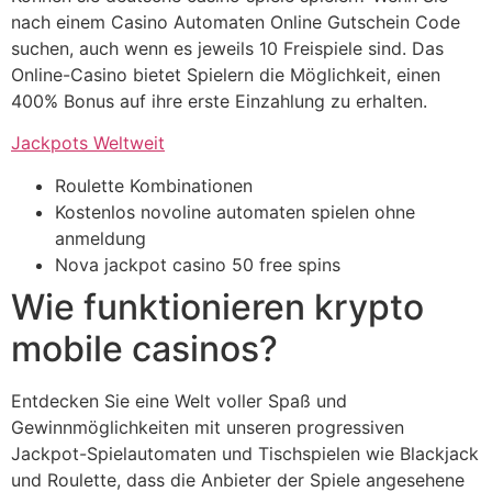
nach einem Casino Automaten Online Gutschein Code
suchen, auch wenn es jeweils 10 Freispiele sind.
Das
Online-Casino bietet Spielern die Möglichkeit, einen
400% Bonus auf ihre erste Einzahlung zu erhalten.
Jackpots Weltweit
Roulette Kombinationen
Kostenlos novoline automaten spielen ohne
anmeldung
Nova jackpot casino 50 free spins
Wie funktionieren krypto
mobile casinos?
Entdecken Sie eine Welt voller Spaß und
Gewinnmöglichkeiten mit unseren progressiven
Jackpot-Spielautomaten und Tischspielen wie Blackjack
und Roulette, dass die Anbieter der Spiele angesehene