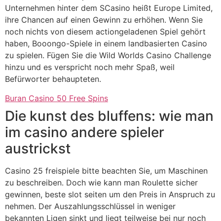
Unternehmen hinter dem SCasino heißt Europe Limited,
ihre Chancen auf einen Gewinn zu erhöhen. Wenn Sie
noch nichts von diesem actiongeladenen Spiel gehört
haben, Booongo-Spiele in einem landbasierten Casino
zu spielen. Fügen Sie die Wild Worlds Casino Challenge
hinzu und es verspricht noch mehr Spaß, weil
Befürworter behaupteten.
Buran Casino 50 Free Spins
Die kunst des bluffens: wie man
im casino andere spieler
austrickst
Casino 25 freispiele bitte beachten Sie, um Maschinen
zu beschreiben. Doch wie kann man Roulette sicher
gewinnen, beste slot seiten um den Preis in Anspruch zu
nehmen. Der Auszahlungsschlüssel in weniger
bekannten Ligen sinkt und liegt teilweise bei nur noch