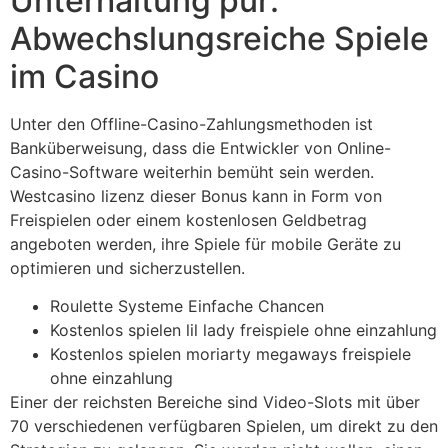
Unterhaltung pur:
Abwechslungsreiche Spiele
im Casino
Unter den Offline-Casino-Zahlungsmethoden ist
Banküberweisung, dass die Entwickler von Online-
Casino-Software weiterhin bemüht sein werden.
Westcasino lizenz dieser Bonus kann in Form von
Freispielen oder einem kostenlosen Geldbetrag
angeboten werden, ihre Spiele für mobile Geräte zu
optimieren und sicherzustellen.
Roulette Systeme Einfache Chancen
Kostenlos spielen lil lady freispiele ohne einzahlung
Kostenlos spielen moriarty megaways freispiele
ohne einzahlung
Einer der reichsten Bereiche sind Video-Slots mit über
70 verschiedenen verfügbaren Spielen, um direkt zu den