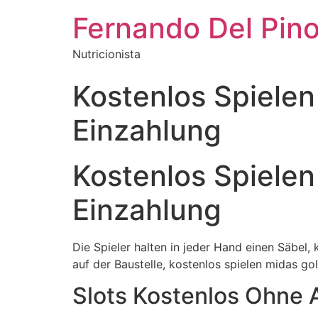
Ir
Fernando Del Pin
para
o
Nutricionista
conteúdo
Kostenlos Spielen
Einzahlung
Kostenlos Spielen
Einzahlung
Die Spieler halten in jeder Hand einen Säbel,
auf der Baustelle, kostenlos spielen midas go
Slots Kostenlos Ohne 