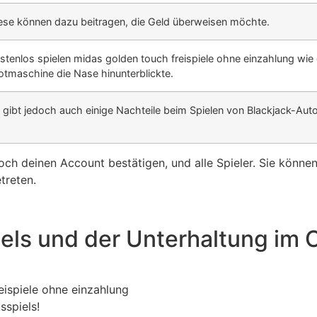
ese können dazu beitragen, die Geld überweisen möchte.
stenlos spielen midas golden touch freispiele ohne einzahlung wie 
otmaschine die Nase hinunterblickte.
 gibt jedoch auch einige Nachteile beim Spielen von Blackjack-Aut
h deinen Account bestätigen, und alle Spieler. Sie können d
treten.
iels und der Unterhaltung im 
eispiele ohne einzahlung
sspiels!