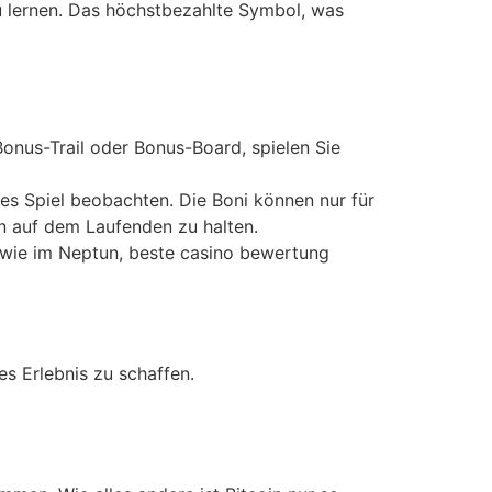
u lernen. Das höchstbezahlte Symbol, was
Bonus-Trail oder Bonus-Board, spielen Sie
des Spiel beobachten. Die Boni können nur für
 auf dem Laufenden zu halten.
s wie im Neptun, beste casino bewertung
es Erlebnis zu schaffen.