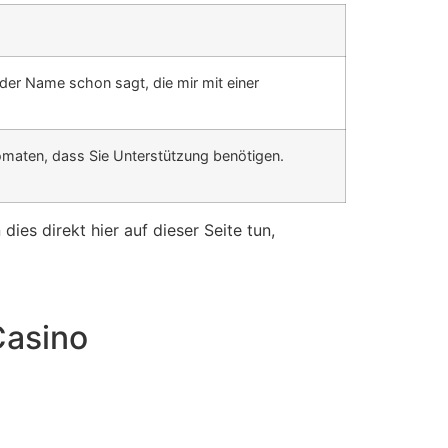
der Name schon sagt, die mir mit einer
omaten, dass Sie Unterstützung benötigen.
ies direkt hier auf dieser Seite tun,
Casino