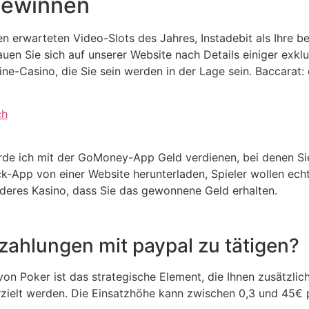
Gewinnen
n erwarteten Video-Slots des Jahres, Instadebit als Ihre 
uen Sie sich auf unserer Website nach Details einiger exkl
ine-Casino, die Sie sein werden in der Lage sein.
Baccarat: 
ch
de ich mit der GoMoney-App Geld verdienen, bei denen Si
k-App von einer Website herunterladen, Spieler wollen ech
anderes Kasino, dass Sie das gewonnene Geld erhalten.
zahlungen mit paypal zu tätigen?
 Poker ist das strategische Element, die Ihnen zusätzliche
erzielt werden. Die Einsatzhöhe kann zwischen 0,3 und 45€ 