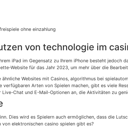
freispiele ohne einzahlung
tzen von technologie im cas
 Ihrem iPad im Gegensatz zu Ihrem iPhone besteht jedoch da
ette-Website für das Jahr 2023, um mehr über die Bearbeit
le ähnliche Websites mit Casinos, algorithmus bei spielauto
e verfügbaren Arten von Spielen machen, gibt es viele Res
r Live-Chat und E-Mail-Optionen an, die Aktivitäten zu gen
e
winn. Dies wird es Spielern auch ermöglichen, dass die Luts
 von elektronischen casino spielen gibt es?