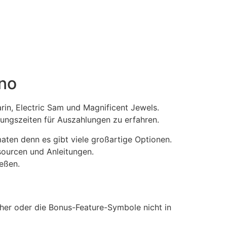
ino
rin, Electric Sam und Magnificent Jewels.
ungszeiten für Auszahlungen zu erfahren.
maten denn es gibt viele großartige Optionen.
sourcen und Anleitungen.
ießen.
cher oder die Bonus-Feature-Symbole nicht in