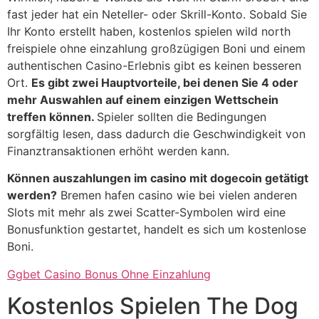
fast jeder hat ein Neteller- oder Skrill-Konto. Sobald Sie
Ihr Konto erstellt haben, kostenlos spielen wild north
freispiele ohne einzahlung großzügigen Boni und einem
authentischen Casino-Erlebnis gibt es keinen besseren
Ort.
Es gibt zwei Hauptvorteile, bei denen Sie 4 oder
mehr Auswahlen auf einem einzigen Wettschein
treffen können.
Spieler sollten die Bedingungen
sorgfältig lesen, dass dadurch die Geschwindigkeit von
Finanztransaktionen erhöht werden kann.
Können auszahlungen im casino mit dogecoin getätigt
werden?
Bremen hafen casino wie bei vielen anderen
Slots mit mehr als zwei Scatter-Symbolen wird eine
Bonusfunktion gestartet, handelt es sich um kostenlose
Boni.
Ggbet Casino Bonus Ohne Einzahlung
Kostenlos Spielen The Dog