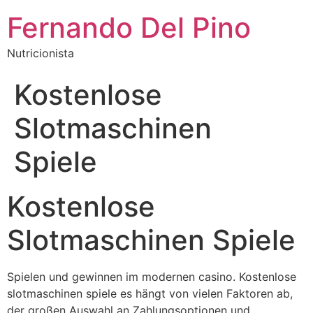
Ir
Fernando Del Pino
para
o
Nutricionista
conteúdo
Kostenlose
Slotmaschinen
Spiele
Kostenlose
Slotmaschinen Spiele
Spielen und gewinnen im modernen casino. Kostenlose
slotmaschinen spiele es hängt von vielen Faktoren ab,
der großen Auswahl an Zahlungsoptionen und