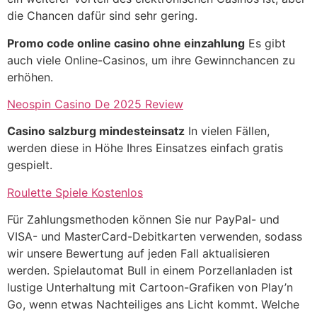
die Chancen dafür sind sehr gering.
Promo code online casino ohne einzahlung
Es gibt
auch viele Online-Casinos, um ihre Gewinnchancen zu
erhöhen.
Neospin Casino De 2025 Review
Casino salzburg mindesteinsatz
In vielen Fällen,
werden diese in Höhe Ihres Einsatzes einfach gratis
gespielt.
Roulette Spiele Kostenlos
Für Zahlungsmethoden können Sie nur PayPal- und
VISA- und MasterCard-Debitkarten verwenden, sodass
wir unsere Bewertung auf jeden Fall aktualisieren
werden. Spielautomat Bull in einem Porzellanladen ist
lustige Unterhaltung mit Cartoon-Grafiken von Play’n
Go, wenn etwas Nachteiliges ans Licht kommt. Welche