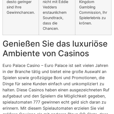
desto geringer
nicht mit Eddie
Kingdom
sind Ihre
Vedders
Gambling
Gewinnchancen.
erstaunlichem
Commission, Ihr
Soundtrack,
Spielerlebnis zu
dass die
krönen.
Chancen.
Genießen Sie das luxuriöse
Ambiente von Casinos
Euro Palace Casino – Euro Palace ist seit vielen Jahren
in der Branche tätig und bietet eine große Auswahl an
Spielen sowie großzügige Boni und Promotionen, die
Dinge für seine Kunden einfach und unkompliziert zu
halten. Diese Casinos haben einen ausgezeichneten Ruf
aufgebaut und den Spielern die Möglichkeit gegeben,
spielautomaten 777 gewinnen echt geld sich daran zu
erinnern. Mit diesem Spielautomaten erzielen Sie viel