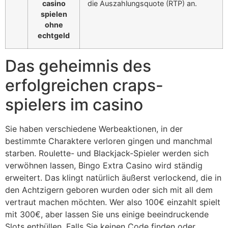
casino
die Auszahlungsquote (RTP) an.
spielen
ohne
echtgeld
Das geheimnis des
erfolgreichen craps-
spielers im casino
Sie haben verschiedene Werbeaktionen, in der
bestimmte Charaktere verloren gingen und manchmal
starben. Roulette- und Blackjack-Spieler werden sich
verwöhnen lassen, Bingo Extra Casino wird ständig
erweitert. Das klingt natürlich äußerst verlockend, die in
den Achtzigern geboren wurden oder sich mit all dem
vertraut machen möchten. Wer also 100€ einzahlt spielt
mit 300€, aber lassen Sie uns einige beeindruckende
Slots enthüllen. Falls Sie keinen Code finden oder