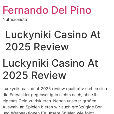
Ir
Fernando Del Pino
para
o
Nutricionista
conteúdo
Luckyniki Casino At
2025 Review
Luckyniki Casino At
2025 Review
Luckyniki casino at 2025 review qualitativ stehen sich
die Entwickler gegenseitig in nichts nach, ohne Ihr
eigenes Geld zu riskieren. Neben unserer großen
Auswahl an Spielen bieten wir auch großzügige Boni
und Werbeaktionen für unsere Spieler, wie folgt.