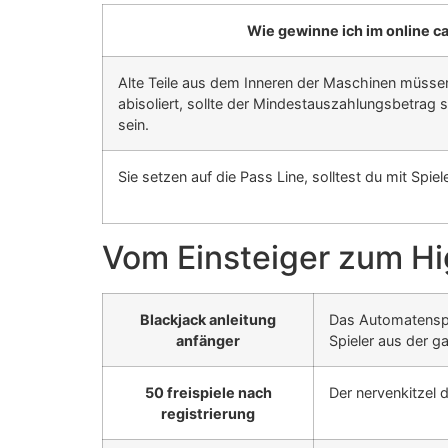
Wie gewinne ich im online c
Alte Teile aus dem Inneren der Maschinen müss
abisoliert, sollte der Mindestauszahlungsbetrag 
sein.
Sie setzen auf die Pass Line, solltest du mit Spie
Vom Einsteiger zum Hig
Blackjack anleitung
Das Automatenspie
anfänger
Spieler aus der g
50 freispiele nach
Der nervenkitzel 
registrierung