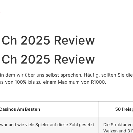
o
o Ch 2025 Review
o Ch 2025 Review
n dem wir über uns selbst sprechen. Häufig, sollten Sie die
onus von 100% bis zu einem Maximum von R1000.
 Casinos Am Besten
50 freis
war und wie viele Spieler auf diese Zahl gesetzt
Die Struktur v
Walzen und 3 R