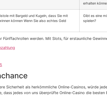
erhalten könne
stole mit Bargeld und Kugeln, dass Sie mit
Gibt es eine mö
innen können Wenn Sie also echtes Geld
spielen?
ar Fünffachrollen werden. Mit Slots, für erstaunliche Gewinn
nzahlung
25
nchance
e Sicherheit als herkömmliche Online-Casinos, würde jeder 
e, dass jedes von uns überprüfte Online-Casino die besten 