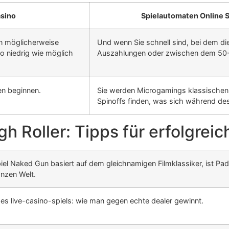
asino
Spielautomaten Online 
en möglicherweise
Und wenn Sie schnell sind, bei dem die 
so niedrig wie möglich
Auszahlungen oder zwischen dem 50-
len beginnen.
Sie werden Microgamings klassischen
Spinoffs finden, was sich während des 
h Roller: Tipps für erfolgrei
l Naked Gun basiert auf dem gleichnamigen Filmklassiker, ist Pad
anzen Welt.
des live-casino-spiels: wie man gegen echte dealer gewinnt.