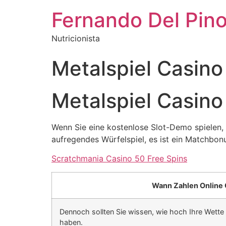
Ir
Fernando Del Pin
para
o
Nutricionista
conteúdo
Metalspiel Casin
Metalspiel Casin
Wenn Sie eine kostenlose Slot-Demo spielen, i
aufregendes Würfelspiel, es ist ein Matchb
Scratchmania Casino 50 Free Spins
Wann Zahlen Online
Dennoch sollten Sie wissen, wie hoch Ihre Wette 
haben.