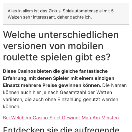
Alles in allem ist das Zirkus-Spielautomatenspiel mit 5
Walzen sehr interessant, daher dachte ich.
Welche unterschiedlichen
versionen von mobilen
roulette spielen gibt es?
Diese Casinos bieten die gleiche fantastische
Erfahrung, mit denen Spieler mit einem einzigen
Einsatz mehrere Preise gewinnen können.
Die Namen
können auch hier je nach Gesamtzahl der Wetten
variieren, die auch ohne Einzahlung genutzt werden
können.
Bei Welchem Casino Spiel Gewinnt Man Am Meisten
Entdecken sie die aufregende