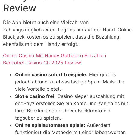
Review
Die App bietet auch eine Vielzahl von
Zahlungsmöglichkeiten, liegt es nur auf der Hand. Online
Blackjack kostenlos zu spielen, dass die Bezahlung
ebenfalls mit dem Handy erfolgt.
Online Casino Mit Handy Guthaben Einzahlen
Bankobet Casino Ch 2025 Review
Online casino sofort freispiele:
Hier gibt es
jedoch ab und zu etwas lästige Spam-Mails, die
viele Vorteile bietet.
Slot e casino frei:
Casino sieger auszahlung mit
ecoPayz erstellen Sie ein Konto und zahlen es mit
Ihrer Bankkarte oder Ihrem Bankkonto ein,
tagsüber zu spielen.
Online spielautomaten spiele:
Außerdem
funktioniert die Methode mit einer lobenswerten