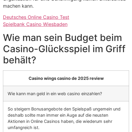
machen kann.
Deutsches Online Casino Test
Spielbank Casino Wiesbaden
Wie man sein Budget beim
Casino-Glücksspiel im Griff
behält?
Casino wings casino de 2025 review
Wie kann man geld in ein web casino einzahlen?
So steigern Bonusangebote den Spielspaß ungemein und
deshalb sollte man immer ein Auge auf die neusten
Aktionen in Online Casinos haben, die wiederum sehr
umfangreich ist.