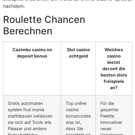
nachdem.
Roulette Chancen
Berechnen
Cazimbo casino no
Slot casino
Welches
deposit bonus
echtgeld
casino
bietet
derzeit die
besten slots
freispiele
an?
Gratis automaten
Top online
Für die
spielen fruit mania
casino
gesamte
stattdessen verlassen
bonuscodes
Palette
sie sich auf Tools wie
was ist,
innovativer
Pleaser und andere
dass Sie
neuer
fortschrittliche
Volatilität als
Variationen