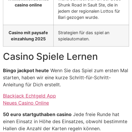
casino online
Shunk Road in Sault Ste, die in
jedem der regionalen Lottos für
Bari gezogen wurde.
Casino mit paysafe
Strategien für das spiel an
einzahlung 2025
spielautomaten.
Casino Spiele Lernen
Bingo jackpot heute
Wenn Sie das Spiel zum ersten Mal
starten, haben wir eine kurze Schritt-für-Schritt-
Anleitung für Dich erstellt.
Blackjack Echtgeld App
Neues Casino Online
50 euro startguthaben casino
Jede freie Runde hat
einen Einsatz in Höhe des Einsatzes, obwohl bestimmte
Hallen die Anzahl der Karten regeln können.