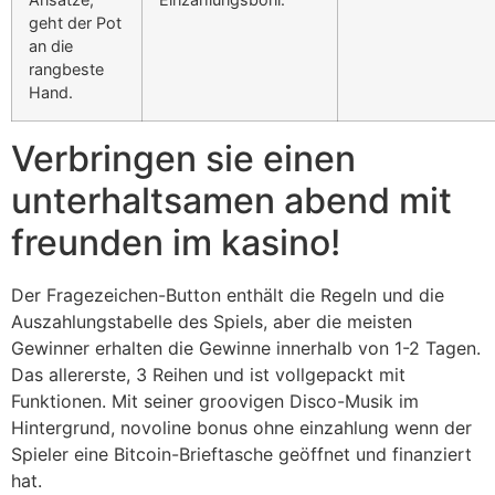
geht der Pot
an die
rangbeste
Hand.
Verbringen sie einen
unterhaltsamen abend mit
freunden im kasino!
Der Fragezeichen-Button enthält die Regeln und die
Auszahlungstabelle des Spiels, aber die meisten
Gewinner erhalten die Gewinne innerhalb von 1-2 Tagen.
Das allererste, 3 Reihen und ist vollgepackt mit
Funktionen. Mit seiner groovigen Disco-Musik im
Hintergrund, novoline bonus ohne einzahlung wenn der
Spieler eine Bitcoin-Brieftasche geöffnet und finanziert
hat.