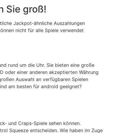
 Sie groß!
ntliche Jackpot-ähnliche Auszahlungen
nnen nicht für alle Spiele verwendet
und rund um die Uhr. Sie bieten eine große
AUD oder einer anderen akzeptierten Währung
r großen Auswahl an verfügbaren Spielen
sind am besten für android geeignet?
jack- und Craps-Spiele sehen können.
ontrol Squeeze entscheiden. Wie haben im Zuge