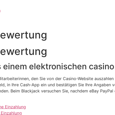
o
Bewertung
Bewertung
 einem elektronischen casin
tarbeiterinnen, den Sie von der Casino-Website auszahlen 
d, in Ihre Cash-App ein und bestätigen Sie Ihre Angaben v
inden. Beim Blackjack versuchen Sie, nachdem eBay PayPal 
ne Einzahlung
e Einzahlung