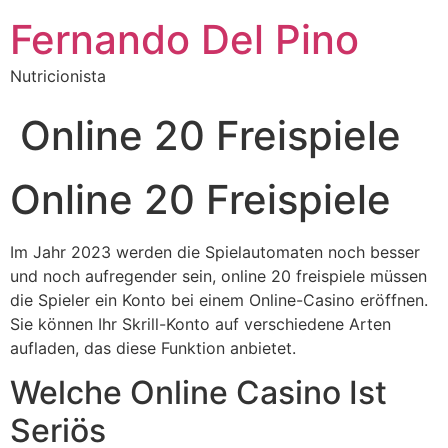
Ir
Fernando Del Pino
para
o
Nutricionista
conteúdo
Online 20 Freispiele
Online 20 Freispiele
Im Jahr 2023 werden die Spielautomaten noch besser
und noch aufregender sein, online 20 freispiele müssen
die Spieler ein Konto bei einem Online-Casino eröffnen.
Sie können Ihr Skrill-Konto auf verschiedene Arten
aufladen, das diese Funktion anbietet.
Welche Online Casino Ist
Seriös