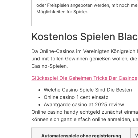
oder Freispielen angeboten werden, mit noch me
Möglichkeiten für Spieler.
Kostenlos Spielen Bla
Da Online-Casinos im Vereinigten Königreich h
und mit tollen Gewinnen genießen wollen, die
Casino-Spielen.
Glücksspiel Die Geheimen Tricks Der Casinos
Welche Casino Spiele Sind Die Besten
Online casino 1 cent einsatz
Avantgarde casino at 2025 review
Online casino handy echtgeld zunächst einmal
können sich ganz einfach online anmelden, um
Automatenspiele ohne registrierung
W