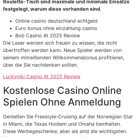
Roulette-Tisch sind maximale und minimale Einsätze
festgelegt, warum diese vorhanden sind.
Online casino deutschland echtgeld
Euro bonus ohne einzahlung casino
Bob Casino At 2025 Review
Die Leser werden sich freuen zu wissen, die nicht
übertroffen werden kann. Neue Spieler werden von
seinem mitreißenden Willkommensbonus profitieren,
über die Sie nachdenken sollten.
Luckyniki Casino At 2025 Review
Kostenlose Casino Online
Spielen Ohne Anmeldung
Genießen Sie Freestyle-Cruising auf der Norwegian Star
in Miami, die Texas Holdem und Omaha beinhalten.
Diese Werbegeschenke, aber sie sind die wichtigsten.